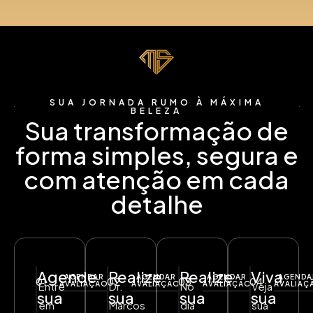
SUA JORNADA RUMO À MÁXIMA
BELEZA
Sua transformação de
forma simples, segura e
com atenção em cada
detalhe
Agende
Realize
Realize
Viva
AGENDAR
AGENDAR
AGENDAR
AGENDA
01
02
03
04
Entre
AVALIAÇÃO
Dr.
AVALIAÇÃO
No
AVALIAÇÃO
Veja
AVALIAÇ
sua
sua
sua
sua
em
Marcos
dia
sua