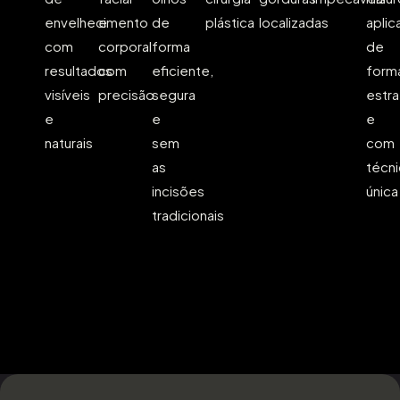
envelhecimento
e
de
plástica
localizadas
apli
com
corporal
forma
de
resultados
com
eficiente,
form
visíveis
precisão
segura
estra
e
e
e
naturais
sem
com
as
técni
incisões
única
tradicionais