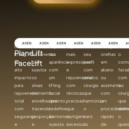
Deep
Neck
FaceLift
Blefaroplastia
Rinoplastia
Otoplas
Me
AGENDAR
AGENDAR
AGENDAR
AGENDAR
AGENDAR
AGENDAR
A
Um
Um
Rejuvenesça
Olhos
Transforme
Corrija
Valor
Plane
Lift
lifting
tratamento
sua
mais
seu
orelhas
o
FaceLift
de
que
aparência
expressivos
perfil
em
cont
alto
suaviza
com
e
com
abano
facial
impacto
os
um
rejuvenescidos,
uma
ou
com
para
sinais
lifting
com
cirurgia
assimetrias
a
rejuvenescimento
de
facial
técnicas
que
com
cirur
total
envelhecimento,
que
precisas
harmoniza
um
que
com
trazendo
redefine
que
o
procediment
alinha
segurança
proporção
contornos,
corrigem
nariz
rápido
o
e
e
suaviza
excesso
às
de
quei