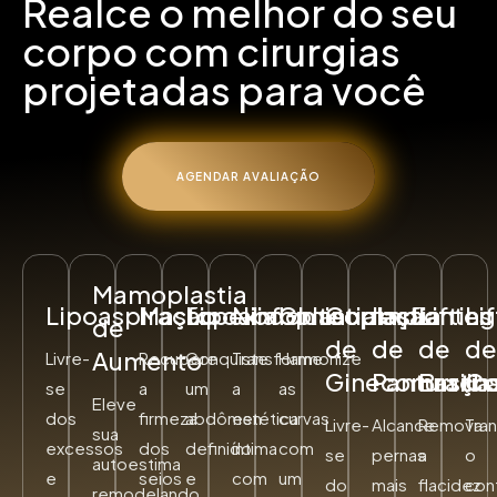
Realce o melhor do seu
corpo com cirurgias
projetadas para você
AGENDAR AVALIAÇÃO
Mamoplastia
Lipoaspiração
Mastopexia
Lipoabdominoplastia
Ninfoplastia
Gluteoplastia
Correção
Implantes
Lifting
Li
de
de
de
de
de
Aumento
Livre-
Recupere
Conquiste
Transforme
Harmonize
Ginecomastia
Panturrilh
Braço
Co
se
a
um
a
as
Eleve
dos
firmeza
abdômen
estética
curvas
Livre-
Alcance
Remova
Tra
sua
excessos
dos
definido
íntima
com
se
pernas
a
o
autoestima
e
seios
e
com
um
do
mais
flacidez
con
remodelando