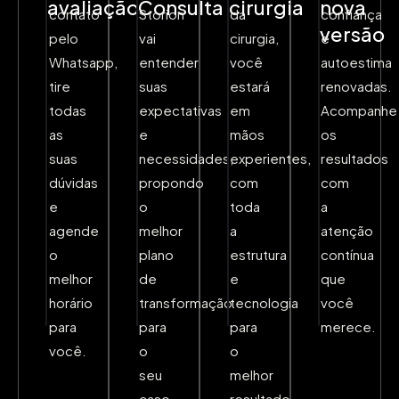
avaliação
Consulta
cirurgia
nova
contato
Storion
da
confiança
versão
pelo
vai
cirurgia,
e
Whatsapp,
entender
você
autoestima
tire
suas
estará
renovadas.
todas
expectativas
em
Acompanhe
as
e
mãos
os
suas
necessidades,
experientes,
resultados
dúvidas
propondo
com
com
e
o
toda
a
agende
melhor
a
atenção
o
plano
estrutura
contínua
melhor
de
e
que
horário
transformação
tecnologia
você
para
para
para
merece.
você.
o
o
seu
melhor
caso
resultado